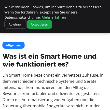
Apemania Shop
Wir verwenden Cookies, um Ihr Surferlebnis zu verbessern.
Wenn Sie fortfahren, akzeptieren Sie unsere
Datenschutzrichtlinie.
Mehr erfahren
Startseite
Allgemein
Ablehnen
Akzeptieren
Was ist ein Smart Home und wie funktioniert es?
Allgemein
Was ist ein Smart Home und
wie funktioniert es?
Ein Smart Home bezeichnet ein vernetztes Zuhause, in
dem verschiedene technische Systeme und Geräte
miteinander kommunizieren, um den Alltag der
Bewohner komfortabler und effizienter zu gestalten.
Durch die Automatisierung von Aufgaben und die
Steuerung über mobile Endgeräte wird nicht nur der