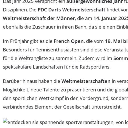
Das Jahr 2025 verspricht ein
außergewöhnliches Jahr
fü
Disziplinen. Die
PDC Darts-Weltmeisterschaft
findet v
Weltmeisterschaft der Männer
, die am
14. Januar 202
ebenfalls die Zuschauer in ihren Bann, da sie einen Einbl
Im Frühjahr gibt es die
French Open
, die vom
19. Mai bi
Besonders für Tennisenthusiasten sind diese Veranstalt
für die Weltrangliste zu sammeln. Zudem wird im
Somm
spektakuläre Landschaften für die Radsportfans.
Darüber hinaus haben die
Weltmeisterschaften
in vers
Möglichkeit, neue Talente zu präsentieren und die glo
den sportlichen Wettkampf in den Vordergrund, sondern
verbindendes Element der Gesellschaft unterstreicht.