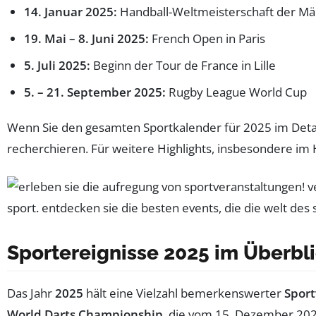
14. Januar 2025:
Handball-Weltmeisterschaft der M
19. Mai – 8. Juni 2025:
French Open in Paris
5. Juli 2025:
Beginn der Tour de France in Lille
5. – 21. September 2025:
Rugby League World Cup
Wenn Sie den gesamten Sportkalender für 2025 im Detai
recherchieren. Für weitere Highlights, insbesondere im 
Sportereignisse 2025 im Überbl
Das Jahr
2025
hält eine Vielzahl bemerkenswerter
Sport
World Darts Championship
, die vom 15. Dezember 202