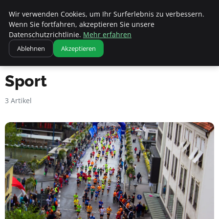
Apemania Shop
Wir verwenden Cookies, um Ihr Surferlebnis zu verbessern.
Wenn Sie fortfahren, akzeptieren Sie unsere
Datenschutzrichtlinie.
Mehr erfahren
Ablehnen
Akzeptieren
Startseite
Sport
Sport
3 Artikel