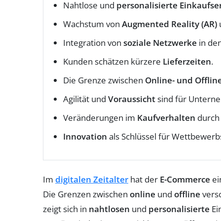
Nahtlose und
personalisierte Einkaufse
Wachstum von
Augmented Reality (AR)
Integration von
soziale Netzwerke
in den
Kunden schätzen kürzere
Lieferzeiten
.
Die Grenze zwischen
Online- und Offlin
Agilität und
Voraussicht
sind für Unterne
Veränderungen im
Kaufverhalten
durch 
Innovation
als Schlüssel für Wettbewerbs
Im
digitalen Zeitalter
hat der
E-Commerce
ei
Die Grenzen zwischen
online
und
offline
versc
zeigt sich in
nahtlosen
und
personalisierte
Ei