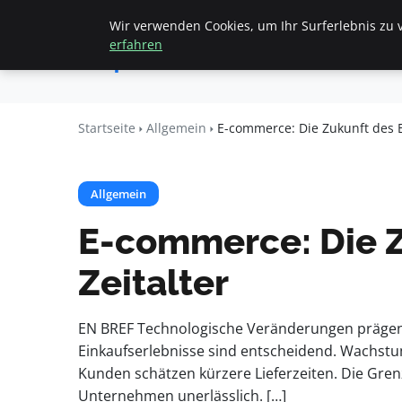
Wir verwenden Cookies, um Ihr Surferlebnis zu v
Startseite
All
Apemania
erfahren
Shop
Startseite
Allgemein
E-commerce: Die Zukunft des E
Allgemein
E-commerce: Die Z
Zeitalter
EN BREF Technologische Veränderungen prägen d
Einkaufserlebnisse sind entscheidend. Wachstum 
Kunden schätzen kürzere Lieferzeiten. Die Gren
Unternehmen unerlässlich. […]