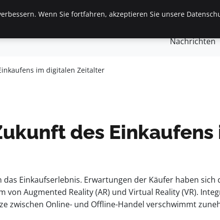
erbessern. Wenn Sie fortfahren, akzeptieren Sie unsere Datenschu
gemein
Finanzen & Immobilien
Frauen / Mode
Ges
Nachrichten
inkaufens im digitalen Zeitalter
ukunft des Einkaufens 
as Einkaufserlebnis. Erwartungen der Käufer haben sich d
von Augmented Reality (AR) und Virtual Reality (VR). Integ
ze zwischen Online- und Offline-Handel verschwimmt zunehm