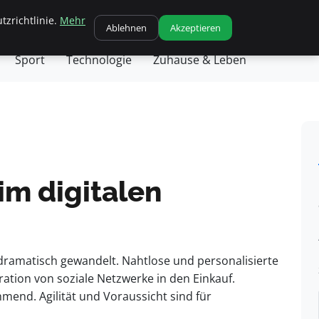
tzrichtlinie.
Mehr
chäft
Gesundheit
Haustiere
Kochen
Ablehnen
Akzeptieren
Sport
Technologie
Zuhause & Leben
im digitalen
ramatisch gewandelt. Nahtlose und personalisierte
ration von soziale Netzwerke in den Einkauf.
end. Agilität und Voraussicht sind für