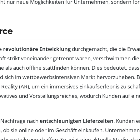
cht nur neue Möglichkeiten für Unternehmen, sondern förd
rce
ne
revolutionäre Entwicklung
durchgemacht, die die Erwa
 oft strikt voneinander getrennt waren, verschwimmen d
ine als auch offline stattfinden können. Dies bedeutet, d
nd sich im wettbewerbsintensiven Markt hervorzuheben. 
eality (AR), um ein immersives Einkaufserlebnis zu schaf
nnovatives und Vorstellungsreiches, wodurch Kunden auf ei
de Nachfrage nach
entschleunigten Lieferzeiten
. Kunden e
, ob sie online oder im Geschäft einkaufen. Unternehmen, 
svorteile verschaffen. So zeigt eine aktuelle Studie, das