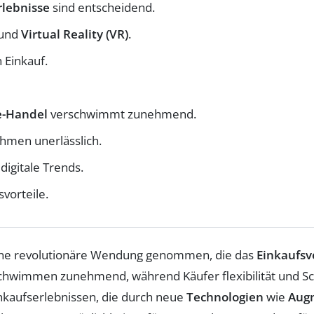
rlebnisse
sind entscheidend.
und
Virtual Reality (VR)
.
 Einkauf.
e-Handel
verschwimmt zunehmend.
hmen unerlässlich.
digitale Trends.
vorteile.
ne revolutionäre Wendung genommen, die das
Einkaufsv
hwimmen zunehmend, während Käufer flexibilität und Schn
nkaufserlebnissen, die durch neue
Technologien
wie
Augm