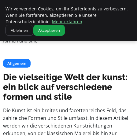
Apemania Shop
Wir verwenden Cookies, um Ihr Surferlebnis zu verbessern.
Wenn Sie fortfahren, akzeptieren Sie unsere
Datenschutzrichtlinie.
Mehr erfahren
Startseite
Allgemein
Ablehnen
Akzeptieren
Die vielseitige Welt der kunst: ein blick auf verschiedene
formen und stile
Allgemein
Die vielseitige Welt der kunst:
ein blick auf verschiedene
formen und stile
Die Kunst ist ein breites und facettenreiches Feld, das
zahlreiche Formen und Stile umfasst. In diesem Artikel
werden wir die verschiedenen Kunstrichtungen
erkunden, von der klassischen Malerei bis hin zur