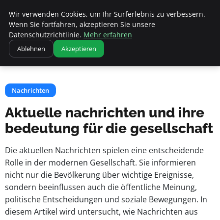
Apemania Shop
Wir verwenden Cookies, um Ihr Surferlebnis zu verbessern.
Wenn Sie fortfahren, akzeptieren Sie unsere
Datenschutzrichtlinie.
Mehr erfahren
Startseite
Nachrichten
Ablehnen
Akzeptieren
Aktuelle nachrichten und ihre bedeutung für die gesellschaft
Nachrichten
Aktuelle nachrichten und ihre
bedeutung für die gesellschaft
Die aktuellen Nachrichten spielen eine entscheidende
Rolle in der modernen Gesellschaft. Sie informieren
nicht nur die Bevölkerung über wichtige Ereignisse,
sondern beeinflussen auch die öffentliche Meinung,
politische Entscheidungen und soziale Bewegungen. In
diesem Artikel wird untersucht, wie Nachrichten aus